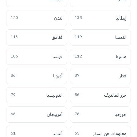
إيطاليا
138
لندن
120
النمسا
119
فنادق
113
ماليزيا
112
فرنسا
106
قطر
87
أوروبا
86
جزر المالديف
86
اندونيسيا
79
جورجيا
76
أذربيجان
66
معلومات عن السفر
65
ألمانيا
61