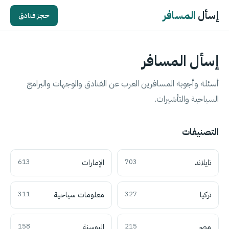
إسأل
المسافر
حجز فنادق
إسأل المسافر
أسئلة وأجوبة المسافرين العرب عن الفنادق والوجهات والبرامج
السياحية والتأشيرات.
التصنيفات
تايلاند
703
الإمارات
613
تركيا
327
معلومات سياحية
311
مصر
215
البوسنة
158