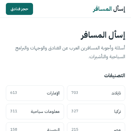
إسأل
المسافر
حجز فنادق
إسأل المسافر
أسئلة وأجوبة المسافرين العرب عن الفنادق والوجهات والبرامج
السياحية والتأشيرات.
التصنيفات
تايلاند
703
الإمارات
613
تركيا
327
معلومات سياحية
311
مصر
215
البوسنة
158