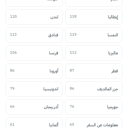
إيطاليا
138
لندن
120
النمسا
119
فنادق
113
ماليزيا
112
فرنسا
106
قطر
87
أوروبا
86
جزر المالديف
86
اندونيسيا
79
جورجيا
76
أذربيجان
66
معلومات عن السفر
65
ألمانيا
61