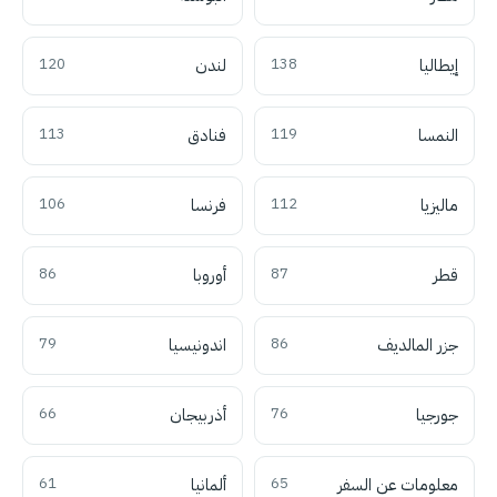
إيطاليا
138
لندن
120
النمسا
119
فنادق
113
ماليزيا
112
فرنسا
106
قطر
87
أوروبا
86
جزر المالديف
86
اندونيسيا
79
جورجيا
76
أذربيجان
66
معلومات عن السفر
65
ألمانيا
61