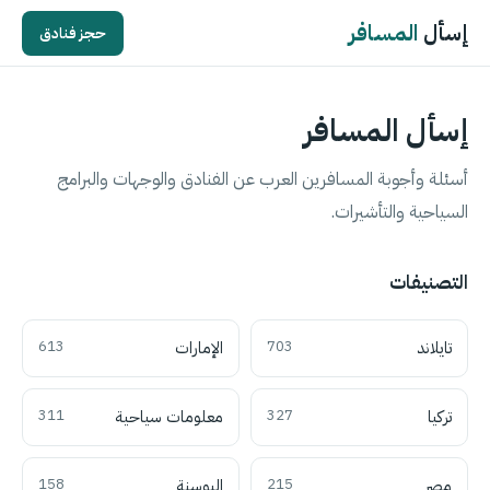
إسأل
المسافر
حجز فنادق
إسأل المسافر
أسئلة وأجوبة المسافرين العرب عن الفنادق والوجهات والبرامج
السياحية والتأشيرات.
التصنيفات
تايلاند
703
الإمارات
613
تركيا
327
معلومات سياحية
311
مصر
215
البوسنة
158