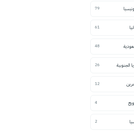
ونيسيا
79
نيا
61
عودية
48
ا الجنوبية
26
حرين
12
ويج
4
يا
2