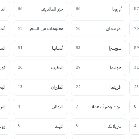
87
أوروبا
86
جزر المالديف
86
اند
76
أذربيجان
66
معلومات عن السفر
65
ألما
59
سويسرا
53
أسبانيا
51
الس
31
هولندا
29
المغرب
26
كوري
23
افريقيا
22
الطيران
13
الب
8
بنوك وصرف عملات
7
اليونان
4
النر
4
سريلانكا
3
الهند
3
روس