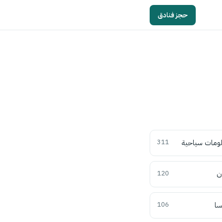
حجز فنادق
ومات سياحية
311
ن
120
سا
106