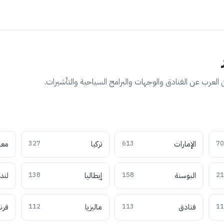
العرب عن الفنادق والوجهات والبرامج السياحية والتأشيرات.
70
الإمارات
613
تركيا
327
معل
21
البوسنة
158
إيطاليا
138
لند
11
فنادق
113
ماليزيا
112
فرن