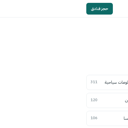
حجز فنادق
ومات سياحية
311
ن
120
سا
106