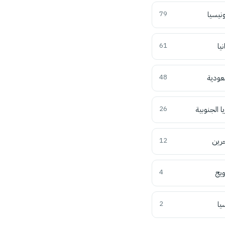
ونيسيا
79
نيا
61
عودية
48
ا الجنوبية
26
حرين
12
ويج
4
يا
2