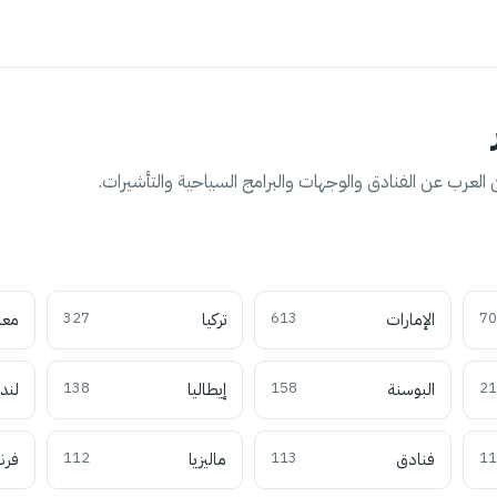
العرب عن الفنادق والوجهات والبرامج السياحية والتأشيرات.
70
الإمارات
613
تركيا
327
معل
21
البوسنة
158
إيطاليا
138
لند
11
فنادق
113
ماليزيا
112
فرن