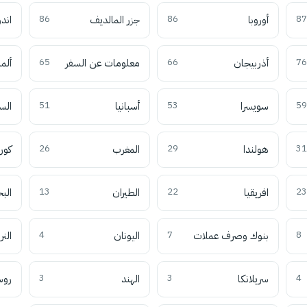
87
أوروبا
86
جزر المالديف
86
اند
76
أذربيجان
66
معلومات عن السفر
65
ألما
59
سويسرا
53
أسبانيا
51
الس
31
هولندا
29
المغرب
26
كوري
23
افريقيا
22
الطيران
13
الب
8
بنوك وصرف عملات
7
اليونان
4
النر
4
سريلانكا
3
الهند
3
روس