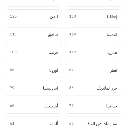
إيطاليا
138
لندن
120
النمسا
119
فنادق
113
ماليزيا
112
فرنسا
106
قطر
87
أوروبا
86
جزر المالديف
86
اندونيسيا
79
جورجيا
76
أذربيجان
66
معلومات عن السفر
65
ألمانيا
61