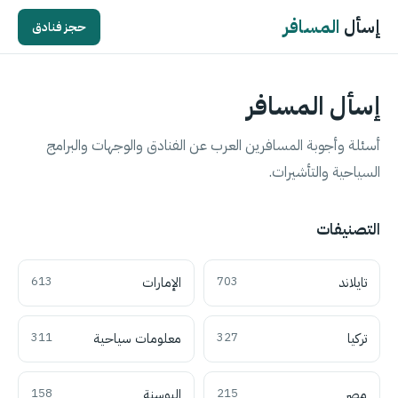
إسأل
المسافر
حجز فنادق
إسأل المسافر
أسئلة وأجوبة المسافرين العرب عن الفنادق والوجهات والبرامج
السياحية والتأشيرات.
التصنيفات
تايلاند
703
الإمارات
613
تركيا
327
معلومات سياحية
311
مصر
215
البوسنة
158