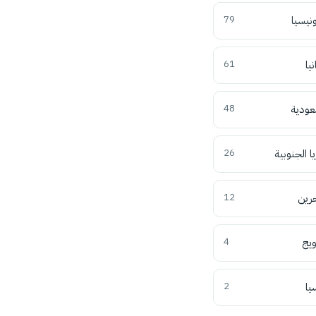
ونيسيا
79
نيا
61
عودية
48
ا الجنوبية
26
حرين
12
ويج
4
يا
2