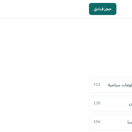
حجز فنادق
ومات سياحية
311
ن
120
سا
106