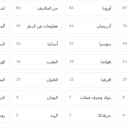
87
أوروبا
86
جزر المالديف
86
اند
76
أذربيجان
66
معلومات عن السفر
65
ألما
59
سويسرا
53
أسبانيا
51
الس
31
هولندا
29
المغرب
26
كوري
23
افريقيا
22
الطيران
13
الب
8
بنوك وصرف عملات
7
اليونان
4
النر
4
سريلانكا
3
الهند
3
روس