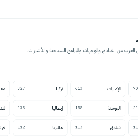
العرب عن الفنادق والوجهات والبرامج السياحية والتأشيرات.
70
الإمارات
613
تركيا
327
معل
21
البوسنة
158
إيطاليا
138
لند
11
فنادق
113
ماليزيا
112
فرن