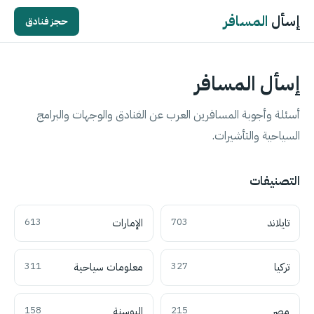
إسأل
المسافر
حجز فنادق
إسأل المسافر
أسئلة وأجوبة المسافرين العرب عن الفنادق والوجهات والبرامج
السياحية والتأشيرات.
التصنيفات
تايلاند
703
الإمارات
613
تركيا
327
معلومات سياحية
311
مصر
215
البوسنة
158