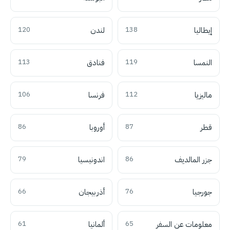
إيطاليا
138
لندن
120
النمسا
119
فنادق
113
ماليزيا
112
فرنسا
106
قطر
87
أوروبا
86
جزر المالديف
86
اندونيسيا
79
جورجيا
76
أذربيجان
66
معلومات عن السفر
65
ألمانيا
61