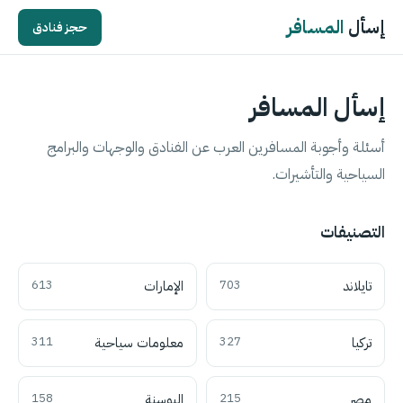
إسأل
المسافر
حجز فنادق
إسأل المسافر
أسئلة وأجوبة المسافرين العرب عن الفنادق والوجهات والبرامج
السياحية والتأشيرات.
التصنيفات
تايلاند
703
الإمارات
613
تركيا
327
معلومات سياحية
311
مصر
215
البوسنة
158