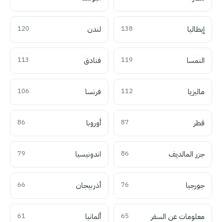
إيطاليا
138
لندن
120
النمسا
119
فنادق
113
ماليزيا
112
فرنسا
106
قطر
87
أوروبا
86
جزر المالديف
86
اندونيسيا
79
جورجيا
76
أذربيجان
66
معلومات عن السفر
65
ألمانيا
61