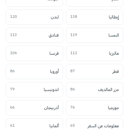
إيطاليا
138
لندن
120
النمسا
119
فنادق
113
ماليزيا
112
فرنسا
106
قطر
87
أوروبا
86
جزر المالديف
86
اندونيسيا
79
جورجيا
76
أذربيجان
66
معلومات عن السفر
65
ألمانيا
61