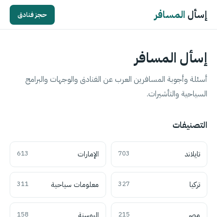
إسأل
المسافر
حجز فنادق
إسأل المسافر
أسئلة وأجوبة المسافرين العرب عن الفنادق والوجهات والبرامج
السياحية والتأشيرات.
التصنيفات
تايلاند
703
الإمارات
613
تركيا
327
معلومات سياحية
311
مصر
215
البوسنة
158