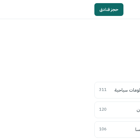
حجز فنادق
ومات سياحية
311
ن
120
سا
106