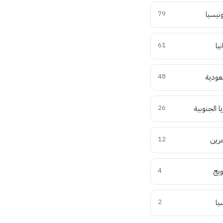
ونيسيا
79
نيا
61
عودية
48
ا الجنوبية
26
حرين
12
ويج
4
يا
2