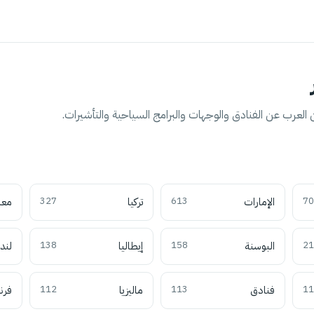
العرب عن الفنادق والوجهات والبرامج السياحية والتأشيرات.
70
الإمارات
613
تركيا
327
معل
21
البوسنة
158
إيطاليا
138
لند
11
فنادق
113
ماليزيا
112
فرن