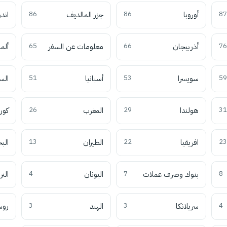
87
أوروبا
86
جزر المالديف
86
اند
76
أذربيجان
66
معلومات عن السفر
65
ألما
59
سويسرا
53
أسبانيا
51
الس
31
هولندا
29
المغرب
26
كوري
23
افريقيا
22
الطيران
13
الب
8
بنوك وصرف عملات
7
اليونان
4
النر
4
سريلانكا
3
الهند
3
روس