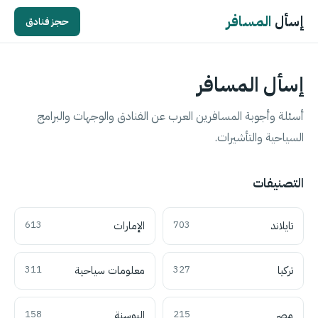
إسأل
المسافر
حجز فنادق
إسأل المسافر
أسئلة وأجوبة المسافرين العرب عن الفنادق والوجهات والبرامج
السياحية والتأشيرات.
التصنيفات
تايلاند
703
الإمارات
613
تركيا
327
معلومات سياحية
311
مصر
215
البوسنة
158