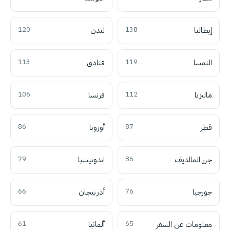
إيطاليا
138
لندن
120
النمسا
119
فنادق
113
ماليزيا
112
فرنسا
106
قطر
87
أوروبا
86
جزر المالديف
86
اندونيسيا
79
جورجيا
76
أذربيجان
66
معلومات عن السفر
65
ألمانيا
61