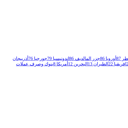
طر
87
أوروبا
86
جزر المالديف
86
اندونيسيا
79
جورجيا
76
أذربيجان
افريقيا
22
الطيران
13
البحرين
12
أمريكا
8
بنوك وصرف عملات