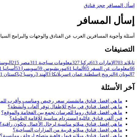
إسأل
المسافر
حجز فنادق
إسأل المسافر
أسئلة وأجوبة المسافرين العرب عن الفنادق والوجهات والبرامج السياح
التصنيفات
تايلاند
703
الإمارات
613
تركيا
327
معلومات سياحية
311
مصر
215
البوسن
66
معلومات عن السفر
65
ألمانيا
61
موريشيوس
59
سويسرا
53
أسبانيا
1
7
اليونان
4
النرويج
4
سلطنة عمان
4
سريلانكا
3
الهند
3
روسيا
2
باكستان
1
آخر الأسئلة
ما هي افضل فنادق مانشستر سعر رخيص ومناسب وأقرب للم
ما هي افضل فنادق في بيانج للاطفال توفر ألعاب وأنشطة؟
ما هي افضل فنادق روما للعرسان تجمع بين الفخامة والموقع؟
فين ألقي فنادق عائلية امستردام مناسبة للإقامة الطويلة؟
ما هي افضل فنادق ميلانو مناسبة لرجال الأعمال وتكون راقية؟
ما هي افضل فنادق ميلانو قريبة من المزارات السياحية؟
ما هي افضل فنادق ميلانو فيها رفاهية وتصلح لرحلة رومانسية؟