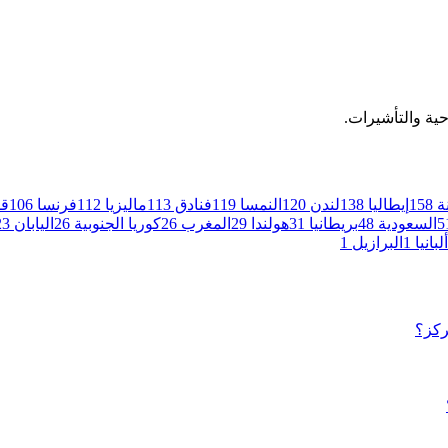
ية والتأشيرات.
ة
158
إيطاليا
138
لندن
120
النمسا
119
فنادق
113
ماليزيا
112
فرنسا
106
ق
5
السعودية
48
بريطانيا
31
هولندا
29
المغرب
26
كوريا الجنوبية
26
اليابان
23
ألبانيا
1
البرازيل
1
ركز؟