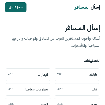
إسأل
المسافر
حجز فنادق
إسأل المسافر
أسئلة وأجوبة المسافرين العرب عن الفنادق والوجهات والبرامج
السياحية والتأشيرات.
التصنيفات
تايلاند
703
الإمارات
613
تركيا
327
معلومات سياحية
311
مصر
215
البوسنة
158