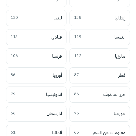
إيطاليا
138
لندن
120
النمسا
119
فنادق
113
ماليزيا
112
فرنسا
106
قطر
87
أوروبا
86
جزر المالديف
86
اندونيسيا
79
جورجيا
76
أذربيجان
66
معلومات عن السفر
65
ألمانيا
61