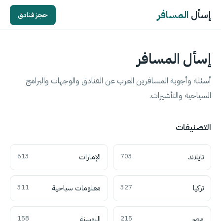
إسأل
المسافر
حجز فنادق
إسأل المسافر
أسئلة وأجوبة المسافرين العرب عن الفنادق والوجهات والبرامج
السياحية والتأشيرات.
التصنيفات
تايلاند
703
الإمارات
613
تركيا
327
معلومات سياحية
311
مصر
215
البوسنة
158