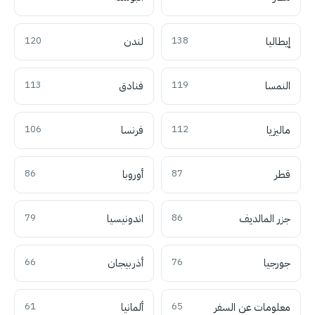
إيطاليا
138
لندن
120
النمسا
119
فنادق
113
ماليزيا
112
فرنسا
106
قطر
87
أوروبا
86
جزر المالديف
86
اندونيسيا
79
جورجيا
76
أذربيجان
66
معلومات عن السفر
65
ألمانيا
61