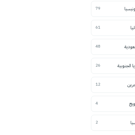
ونيسيا
79
نيا
61
عودية
48
ا الجنوبية
26
حرين
12
ويج
4
يا
2