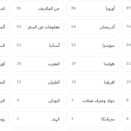
87
أوروبا
86
جزر المالديف
86
اند
76
أذربيجان
66
معلومات عن السفر
65
ألما
59
سويسرا
53
أسبانيا
51
الس
31
هولندا
29
المغرب
26
كوري
23
افريقيا
22
الطيران
13
الب
8
بنوك وصرف عملات
7
اليونان
4
النر
4
سريلانكا
3
الهند
3
روس