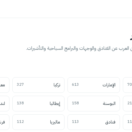
العرب عن الفنادق والوجهات والبرامج السياحية والتأشيرات.
70
الإمارات
613
تركيا
327
معل
21
البوسنة
158
إيطاليا
138
لند
11
فنادق
113
ماليزيا
112
فرن