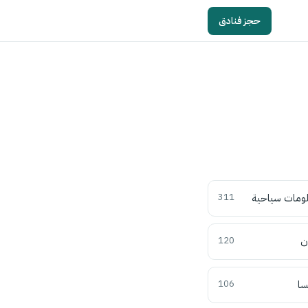
حجز فنادق
ومات سياحية
311
ن
120
سا
106