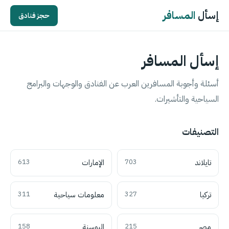
إسأل
المسافر
حجز فنادق
إسأل المسافر
أسئلة وأجوبة المسافرين العرب عن الفنادق والوجهات والبرامج
السياحية والتأشيرات.
التصنيفات
تايلاند
703
الإمارات
613
تركيا
327
معلومات سياحية
311
مصر
215
البوسنة
158