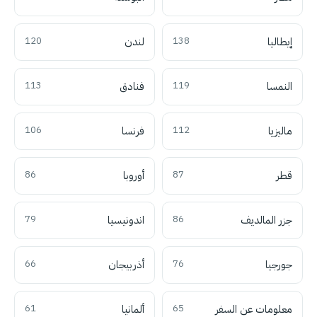
إيطاليا
138
لندن
120
النمسا
119
فنادق
113
ماليزيا
112
فرنسا
106
قطر
87
أوروبا
86
جزر المالديف
86
اندونيسيا
79
جورجيا
76
أذربيجان
66
معلومات عن السفر
65
ألمانيا
61