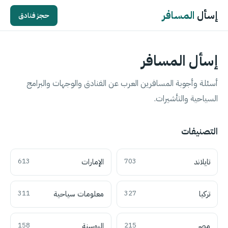
إسأل
المسافر
حجز فنادق
إسأل المسافر
أسئلة وأجوبة المسافرين العرب عن الفنادق والوجهات والبرامج
السياحية والتأشيرات.
التصنيفات
تايلاند
703
الإمارات
613
تركيا
327
معلومات سياحية
311
مصر
215
البوسنة
158