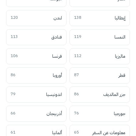
إيطاليا
138
لندن
120
النمسا
119
فنادق
113
ماليزيا
112
فرنسا
106
قطر
87
أوروبا
86
جزر المالديف
86
اندونيسيا
79
جورجيا
76
أذربيجان
66
معلومات عن السفر
65
ألمانيا
61