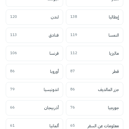
إيطاليا
138
لندن
120
النمسا
119
فنادق
113
ماليزيا
112
فرنسا
106
قطر
87
أوروبا
86
جزر المالديف
86
اندونيسيا
79
جورجيا
76
أذربيجان
66
معلومات عن السفر
65
ألمانيا
61