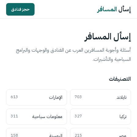
إسأل
المسافر
حجز فنادق
إسأل المسافر
أسئلة وأجوبة المسافرين العرب عن الفنادق والوجهات والبرامج
السياحية والتأشيرات.
التصنيفات
تايلاند
703
الإمارات
613
تركيا
327
معلومات سياحية
311
مصر
215
البوسنة
158