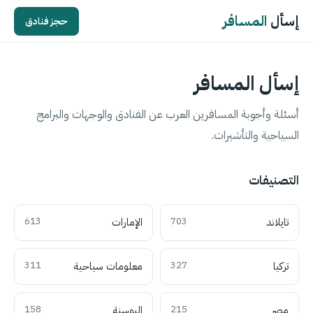
إسأل
المسافر
حجز فنادق
إسأل المسافر
أسئلة وأجوبة المسافرين العرب عن الفنادق والوجهات والبرامج
السياحية والتأشيرات.
التصنيفات
تايلاند
703
الإمارات
613
تركيا
327
معلومات سياحية
311
مصر
215
البوسنة
158