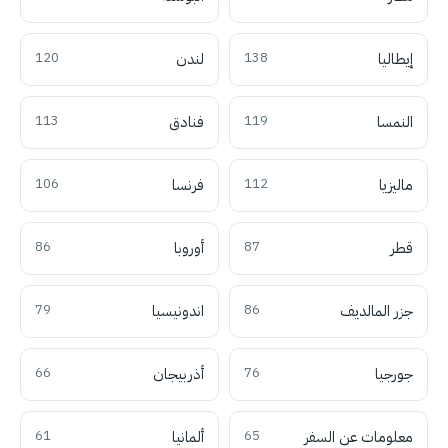
إيطاليا
138
لندن
120
النمسا
119
فنادق
113
ماليزيا
112
فرنسا
106
قطر
87
أوروبا
86
جزر المالديف
86
اندونيسيا
79
جورجيا
76
أذربيجان
66
معلومات عن السفر
65
ألمانيا
61