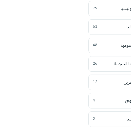
ونيسيا
79
نيا
61
عودية
48
ا الجنوبية
26
حرين
12
ويج
4
يا
2