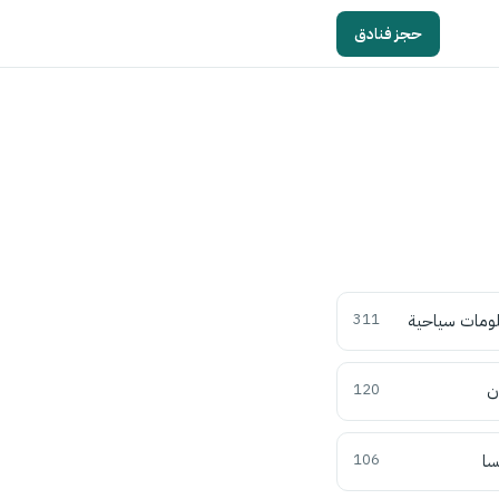
حجز فنادق
ومات سياحية
311
ن
120
سا
106