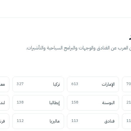
العرب عن الفنادق والوجهات والبرامج السياحية والتأشيرات.
70
الإمارات
613
تركيا
327
معل
21
البوسنة
158
إيطاليا
138
لند
11
فنادق
113
ماليزيا
112
فرن