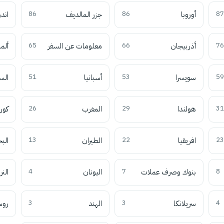
87
أوروبا
86
جزر المالديف
86
اند
76
أذربيجان
66
معلومات عن السفر
65
ألما
59
سويسرا
53
أسبانيا
51
الس
31
هولندا
29
المغرب
26
كوري
23
افريقيا
22
الطيران
13
الب
8
بنوك وصرف عملات
7
اليونان
4
النر
4
سريلانكا
3
الهند
3
روس