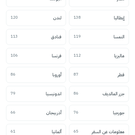
إيطاليا
138
لندن
120
النمسا
119
فنادق
113
ماليزيا
112
فرنسا
106
قطر
87
أوروبا
86
جزر المالديف
86
اندونيسيا
79
جورجيا
76
أذربيجان
66
معلومات عن السفر
65
ألمانيا
61