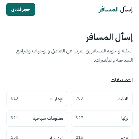
إسأل
المسافر
حجز فنادق
إسأل المسافر
أسئلة وأجوبة المسافرين العرب عن الفنادق والوجهات والبرامج
السياحية والتأشيرات.
التصنيفات
تايلاند
703
الإمارات
613
تركيا
327
معلومات سياحية
311
مصر
215
البوسنة
158