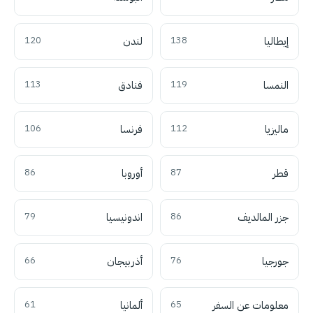
إيطاليا
138
لندن
120
النمسا
119
فنادق
113
ماليزيا
112
فرنسا
106
قطر
87
أوروبا
86
جزر المالديف
86
اندونيسيا
79
جورجيا
76
أذربيجان
66
معلومات عن السفر
65
ألمانيا
61