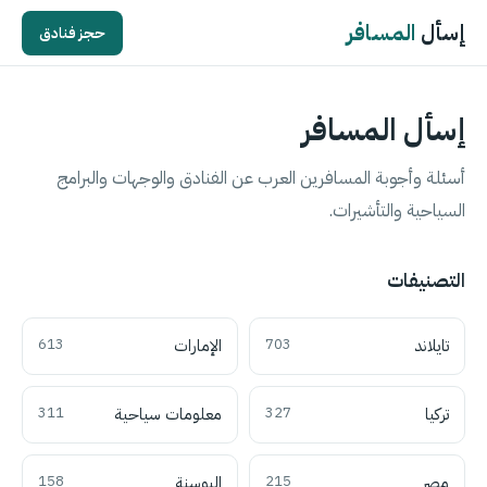
إسأل
المسافر
حجز فنادق
إسأل المسافر
أسئلة وأجوبة المسافرين العرب عن الفنادق والوجهات والبرامج
السياحية والتأشيرات.
التصنيفات
تايلاند
703
الإمارات
613
تركيا
327
معلومات سياحية
311
مصر
215
البوسنة
158