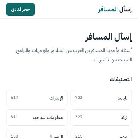
إسأل
المسافر
حجز فنادق
إسأل المسافر
أسئلة وأجوبة المسافرين العرب عن الفنادق والوجهات والبرامج
السياحية والتأشيرات.
التصنيفات
تايلاند
703
الإمارات
613
تركيا
327
معلومات سياحية
311
مصر
215
البوسنة
158