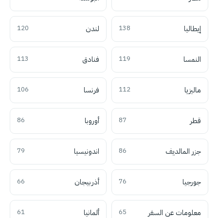
إيطاليا
138
لندن
120
النمسا
119
فنادق
113
ماليزيا
112
فرنسا
106
قطر
87
أوروبا
86
جزر المالديف
86
اندونيسيا
79
جورجيا
76
أذربيجان
66
معلومات عن السفر
65
ألمانيا
61