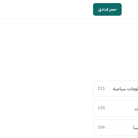
حجز فنادق
ومات سياحية
311
ن
120
سا
106