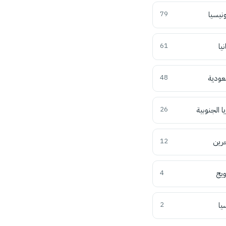
ونيسيا
79
نيا
61
عودية
48
ا الجنوبية
26
حرين
12
ويج
4
يا
2