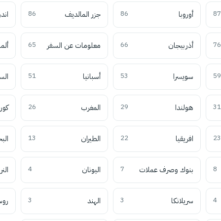
87
أوروبا
86
جزر المالديف
86
اند
76
أذربيجان
66
معلومات عن السفر
65
ألما
59
سويسرا
53
أسبانيا
51
الس
31
هولندا
29
المغرب
26
كوري
23
افريقيا
22
الطيران
13
الب
8
بنوك وصرف عملات
7
اليونان
4
النر
4
سريلانكا
3
الهند
3
روس