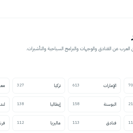
العرب عن الفنادق والوجهات والبرامج السياحية والتأشيرات.
70
الإمارات
613
تركيا
327
معل
21
البوسنة
158
إيطاليا
138
لند
11
فنادق
113
ماليزيا
112
فرن