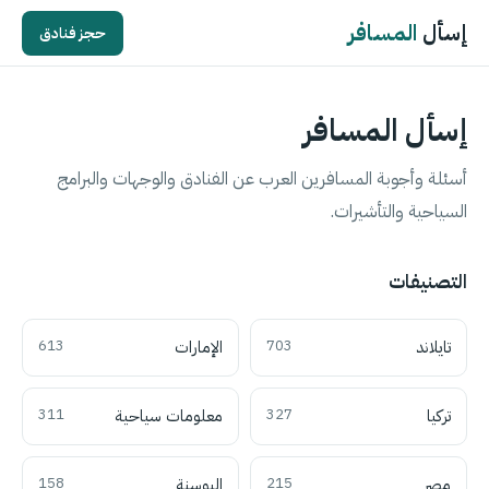
إسأل
المسافر
حجز فنادق
إسأل المسافر
أسئلة وأجوبة المسافرين العرب عن الفنادق والوجهات والبرامج
السياحية والتأشيرات.
التصنيفات
تايلاند
703
الإمارات
613
تركيا
327
معلومات سياحية
311
مصر
215
البوسنة
158