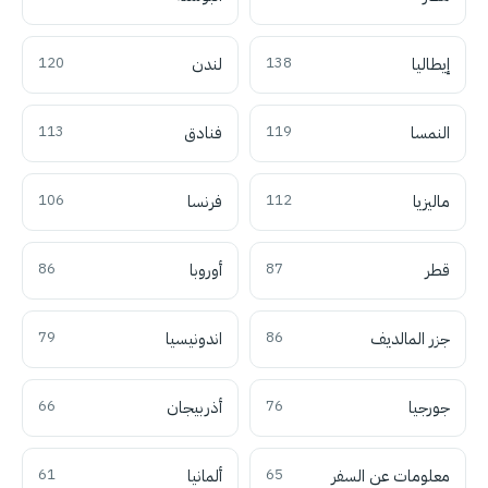
إيطاليا
138
لندن
120
النمسا
119
فنادق
113
ماليزيا
112
فرنسا
106
قطر
87
أوروبا
86
جزر المالديف
86
اندونيسيا
79
جورجيا
76
أذربيجان
66
معلومات عن السفر
65
ألمانيا
61