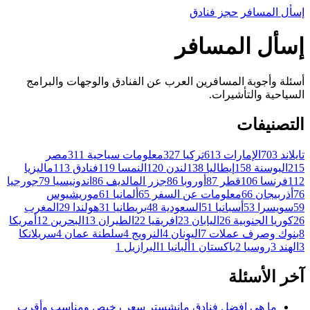
إسأل
المسافر
حجز فنادق
إسأل المسافر
أسئلة وأجوبة المسافرين العرب عن الفنادق والوجهات والبرامج
السياحية والتأشيرات.
التصنيفات
تايلاند
703
الإمارات
613
تركيا
327
معلومات سياحية
311
مصر
215
البوسنة
158
إيطاليا
138
لندن
120
النمسا
119
فنادق
113
ماليزيا
112
فرنسا
106
قطر
87
أوروبا
86
جزر المالديف
86
اندونيسيا
79
جورجيا
76
أذربيجان
66
معلومات عن السفر
65
ألمانيا
61
موريشيوس
59
سويسرا
53
أسبانيا
51
السعودية
48
بريطانيا
31
هولندا
29
المغرب
26
كوريا الجنوبية
26
اليابان
23
افريقيا
22
الطيران
13
البحرين
12
أمريكا
8
بنوك وصرف عملات
7
اليونان
4
النرويج
4
سلطنة عمان
4
سريلانكا
3
الهند
3
روسيا
2
باكستان
1
ألبانيا
1
البرازيل
1
آخر الأسئلة
ما هي افضل فنادق مانشستر سعر رخيص ومناسب وأقرب