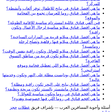
للمركز؟
ما هي افضل فنادق في بيانج للاطفال توفر ألعاب وأنشطة؟
ما هي افضل فنادق روما للعرسان تجمع بين الفخامة
والموقع؟
فين ألقي فنادق عائلية امستردام مناسبة للإقامة الطويلة؟
ما هي افضل فنادق ميلانو مناسبة لرجال الأعمال وتكون
راقية؟
ما هي افضل فنادق ميلانو قريبة من المزارات السياحية؟
ما هي افضل فنادق ميلانو فيها رفاهية وتصلح لرحلة
رومانسية؟
ما هي افضل فنادق ميلانو للعوائل وتكون راقية بنفس الوقت؟
ما هي افضل فنادق ميلانو تكون قريبة من مناطق التسوق
الفاخرة؟
ما هي أفضل فنادق ميلانو اللي تعطيك فخامة وموقع
استراتيجي؟
ما هي افضل فنادق بودابست مطلة على النهر وتكون وخدمتها
عالية؟
ما هي افضل فنادق بيانج على البحر تكون راقية ومطلة؟
ما هي افضل فنادق مانشستر بالسنتر تكون مريحة ونظيفة؟
ما هي افخم فنادق في روما وتكون مناسبة للعوائل؟
ما هي افخم فنادق في روما اللي فيها خصوصية وهدوء؟
أسئلة وأجوبة المسافرين العرب — بإشراف فريق
عطلات
حجز