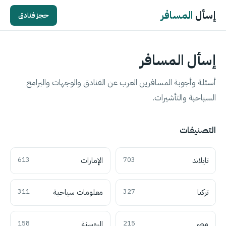
إسأل
المسافر
حجز فنادق
إسأل المسافر
أسئلة وأجوبة المسافرين العرب عن الفنادق والوجهات والبرامج
السياحية والتأشيرات.
التصنيفات
تايلاند
703
الإمارات
613
تركيا
327
معلومات سياحية
311
مصر
215
البوسنة
158