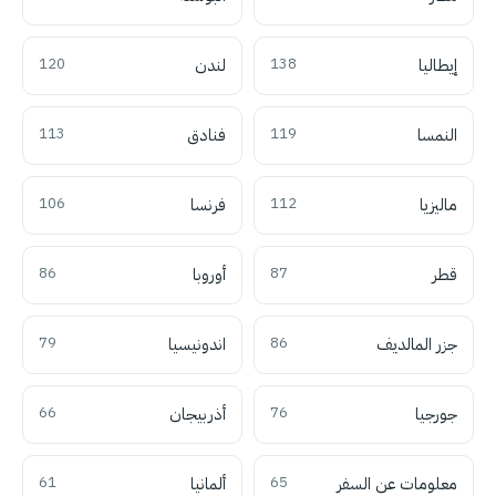
إيطاليا
138
لندن
120
النمسا
119
فنادق
113
ماليزيا
112
فرنسا
106
قطر
87
أوروبا
86
جزر المالديف
86
اندونيسيا
79
جورجيا
76
أذربيجان
66
معلومات عن السفر
65
ألمانيا
61