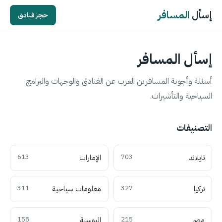
إسأل
المسافر
حجز فنادق
إسأل المسافر
أسئلة وأجوبة المسافرين العرب عن الفنادق والوجهات والبرامج
السياحية والتأشيرات.
التصنيفات
تايلاند
703
الإمارات
613
تركيا
327
معلومات سياحية
311
مصر
215
البوسنة
158