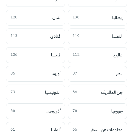
إيطاليا
138
لندن
120
النمسا
119
فنادق
113
ماليزيا
112
فرنسا
106
قطر
87
أوروبا
86
جزر المالديف
86
اندونيسيا
79
جورجيا
76
أذربيجان
66
معلومات عن السفر
65
ألمانيا
61