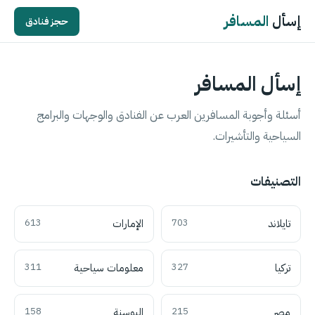
إسأل
المسافر
حجز فنادق
إسأل المسافر
أسئلة وأجوبة المسافرين العرب عن الفنادق والوجهات والبرامج
السياحية والتأشيرات.
التصنيفات
تايلاند
703
الإمارات
613
تركيا
327
معلومات سياحية
311
مصر
215
البوسنة
158