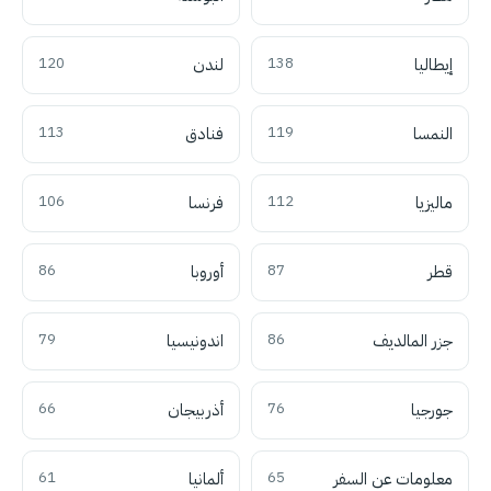
إيطاليا
138
لندن
120
النمسا
119
فنادق
113
ماليزيا
112
فرنسا
106
قطر
87
أوروبا
86
جزر المالديف
86
اندونيسيا
79
جورجيا
76
أذربيجان
66
معلومات عن السفر
65
ألمانيا
61