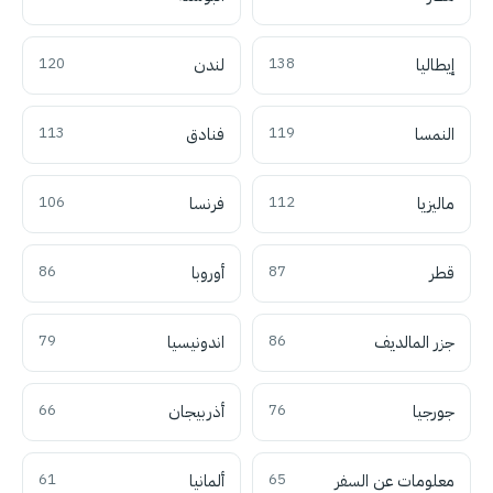
إيطاليا
138
لندن
120
النمسا
119
فنادق
113
ماليزيا
112
فرنسا
106
قطر
87
أوروبا
86
جزر المالديف
86
اندونيسيا
79
جورجيا
76
أذربيجان
66
معلومات عن السفر
65
ألمانيا
61