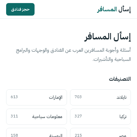
إسأل
المسافر
حجز فنادق
إسأل المسافر
أسئلة وأجوبة المسافرين العرب عن الفنادق والوجهات والبرامج
السياحية والتأشيرات.
التصنيفات
تايلاند
703
الإمارات
613
تركيا
327
معلومات سياحية
311
مصر
215
البوسنة
158