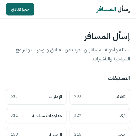
إسأل
المسافر
حجز فنادق
إسأل المسافر
أسئلة وأجوبة المسافرين العرب عن الفنادق والوجهات والبرامج
السياحية والتأشيرات.
التصنيفات
تايلاند
703
الإمارات
613
تركيا
327
معلومات سياحية
311
مصر
215
البوسنة
158