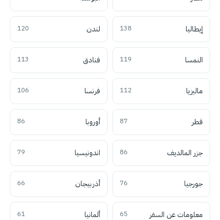
إيطاليا
138
لندن
120
النمسا
119
فنادق
113
ماليزيا
112
فرنسا
106
قطر
87
أوروبا
86
جزر المالديف
86
اندونيسيا
79
جورجيا
76
أذربيجان
66
معلومات عن السفر
65
ألمانيا
61