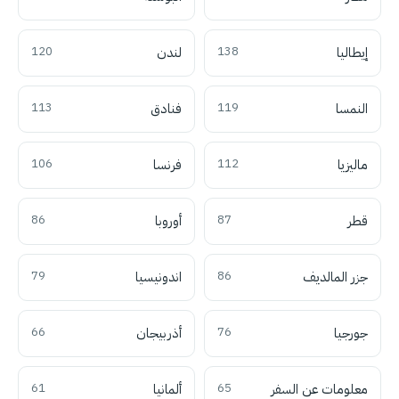
إيطاليا
138
لندن
120
النمسا
119
فنادق
113
ماليزيا
112
فرنسا
106
قطر
87
أوروبا
86
جزر المالديف
86
اندونيسيا
79
جورجيا
76
أذربيجان
66
معلومات عن السفر
65
ألمانيا
61