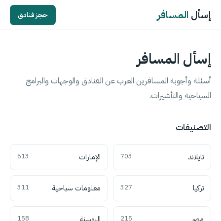
إسأل
المسافر
حجز فنادق
إسأل المسافر
أسئلة وأجوبة المسافرين العرب عن الفنادق والوجهات والبرامج
السياحية والتأشيرات.
التصنيفات
تايلاند
703
الإمارات
613
تركيا
327
معلومات سياحية
311
مصر
215
البوسنة
158