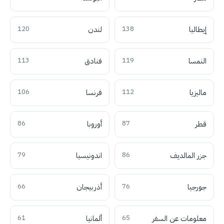
إيطاليا
138
لندن
120
النمسا
119
فنادق
113
ماليزيا
112
فرنسا
106
قطر
87
أوروبا
86
جزر المالديف
86
اندونيسيا
79
جورجيا
76
أذربيجان
66
معلومات عن السفر
65
ألمانيا
61