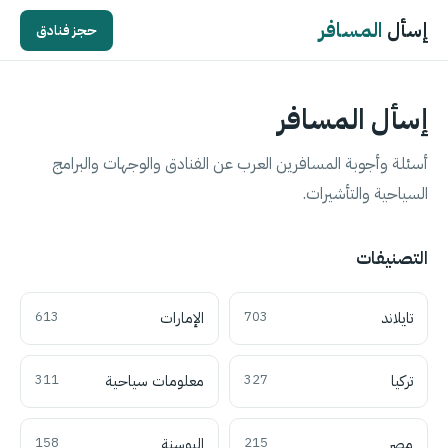
إسأل
المسافر
حجز فنادق
إسأل المسافر
أسئلة وأجوبة المسافرين العرب عن الفنادق والوجهات والبرامج
السياحية والتأشيرات.
التصنيفات
تايلاند
703
الإمارات
613
تركيا
327
معلومات سياحية
311
مصر
215
البوسنة
158