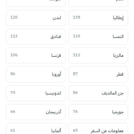
إيطاليا
138
لندن
120
النمسا
119
فنادق
113
ماليزيا
112
فرنسا
106
قطر
87
أوروبا
86
جزر المالديف
86
اندونيسيا
79
جورجيا
76
أذربيجان
66
معلومات عن السفر
65
ألمانيا
61