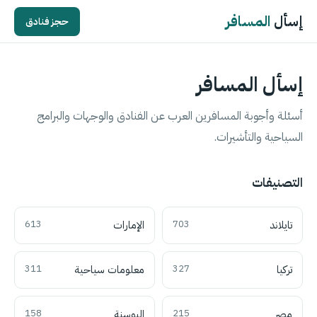
إسأل
المسافر
حجز فنادق
إسأل المسافر
أسئلة وأجوبة المسافرين العرب عن الفنادق والوجهات والبرامج
السياحية والتأشيرات.
التصنيفات
تايلاند
703
الإمارات
613
تركيا
327
معلومات سياحية
311
مصر
215
البوسنة
158