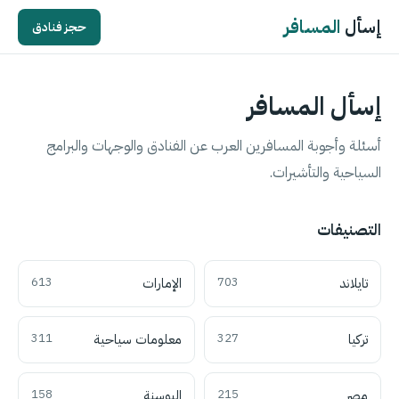
إسأل
المسافر
حجز فنادق
إسأل المسافر
أسئلة وأجوبة المسافرين العرب عن الفنادق والوجهات والبرامج
السياحية والتأشيرات.
التصنيفات
تايلاند
703
الإمارات
613
تركيا
327
معلومات سياحية
311
مصر
215
البوسنة
158