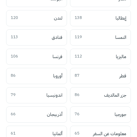
إيطاليا
138
لندن
120
النمسا
119
فنادق
113
ماليزيا
112
فرنسا
106
قطر
87
أوروبا
86
جزر المالديف
86
اندونيسيا
79
جورجيا
76
أذربيجان
66
معلومات عن السفر
65
ألمانيا
61