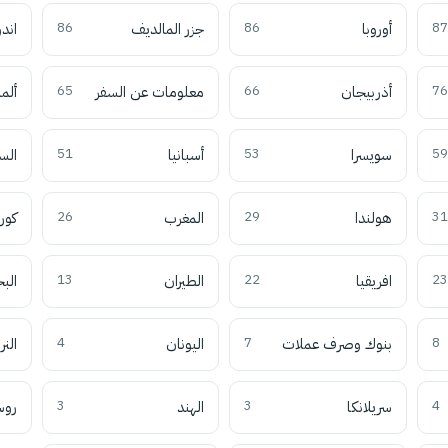
87
أوروبا
86
جزر المالديف
86
اند
76
أذربيجان
66
معلومات عن السفر
65
ألما
59
سويسرا
53
أسبانيا
51
الس
31
هولندا
29
المغرب
26
كوري
23
افريقيا
22
الطيران
13
الب
8
بنوك وصرف عملات
7
اليونان
4
النر
4
سريلانكا
3
الهند
3
روس