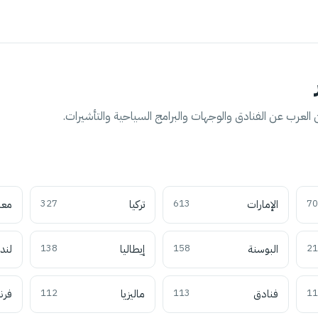
العرب عن الفنادق والوجهات والبرامج السياحية والتأشيرات.
70
الإمارات
613
تركيا
327
معل
21
البوسنة
158
إيطاليا
138
لند
11
فنادق
113
ماليزيا
112
فرن