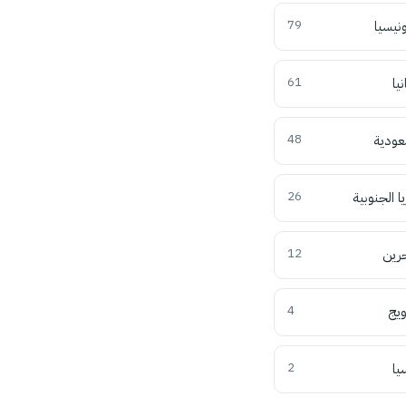
ونيسيا
79
نيا
61
عودية
48
ا الجنوبية
26
حرين
12
ويج
4
يا
2