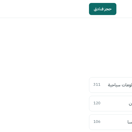
حجز فنادق
ومات سياحية
311
ن
120
سا
106