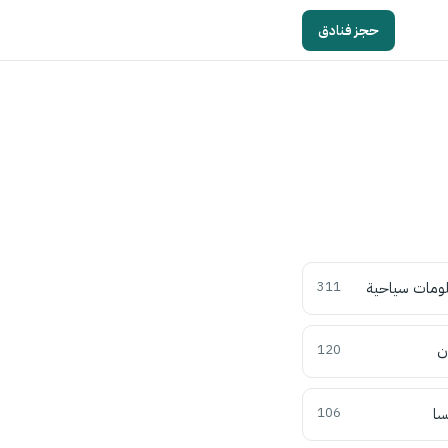
حجز فنادق
ومات سياحية
311
ن
120
سا
106