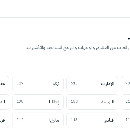
العرب عن الفنادق والوجهات والبرامج السياحية والتأشيرات.
70
الإمارات
613
تركيا
327
معل
21
البوسنة
158
إيطاليا
138
لند
11
فنادق
113
ماليزيا
112
فرن