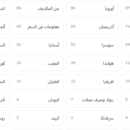
87
أوروبا
86
جزر المالديف
86
اند
76
أذربيجان
66
معلومات عن السفر
65
ألما
59
سويسرا
53
أسبانيا
51
الس
31
هولندا
29
المغرب
26
كوري
23
افريقيا
22
الطيران
13
الب
8
بنوك وصرف عملات
7
اليونان
4
النر
4
سريلانكا
3
الهند
3
روس