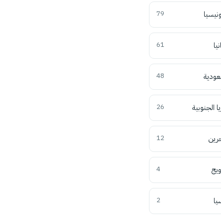
ونيسيا
79
نيا
61
عودية
48
ا الجنوبية
26
حرين
12
ويج
4
يا
2