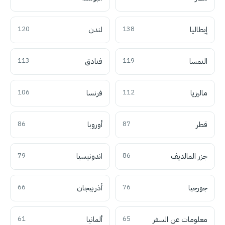
إيطاليا
138
لندن
120
النمسا
119
فنادق
113
ماليزيا
112
فرنسا
106
قطر
87
أوروبا
86
جزر المالديف
86
اندونيسيا
79
جورجيا
76
أذربيجان
66
معلومات عن السفر
65
ألمانيا
61