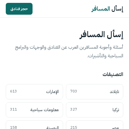
إسأل
المسافر
حجز فنادق
إسأل المسافر
أسئلة وأجوبة المسافرين العرب عن الفنادق والوجهات والبرامج
السياحية والتأشيرات.
التصنيفات
تايلاند
703
الإمارات
613
تركيا
327
معلومات سياحية
311
مصر
215
البوسنة
158