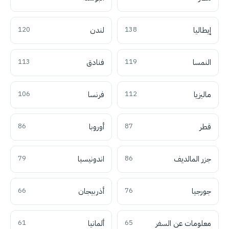
إيطاليا
138
لندن
120
النمسا
119
فنادق
113
ماليزيا
112
فرنسا
106
قطر
87
أوروبا
86
جزر المالديف
86
اندونيسيا
79
جورجيا
76
أذربيجان
66
معلومات عن السفر
65
ألمانيا
61