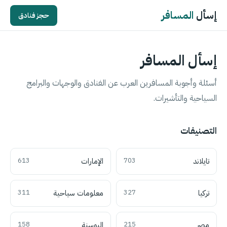
إسأل
المسافر
حجز فنادق
إسأل المسافر
أسئلة وأجوبة المسافرين العرب عن الفنادق والوجهات والبرامج
السياحية والتأشيرات.
التصنيفات
تايلاند
703
الإمارات
613
تركيا
327
معلومات سياحية
311
مصر
215
البوسنة
158