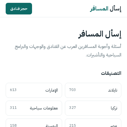
إسأل
المسافر
حجز فنادق
إسأل المسافر
أسئلة وأجوبة المسافرين العرب عن الفنادق والوجهات والبرامج
السياحية والتأشيرات.
التصنيفات
تايلاند
703
الإمارات
613
تركيا
327
معلومات سياحية
311
مصر
215
البوسنة
158