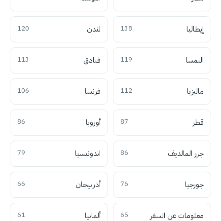
إيطاليا
138
لندن
120
النمسا
119
فنادق
113
ماليزيا
112
فرنسا
106
قطر
87
أوروبا
86
جزر المالديف
86
اندونيسيا
79
جورجيا
76
أذربيجان
66
معلومات عن السفر
65
ألمانيا
61