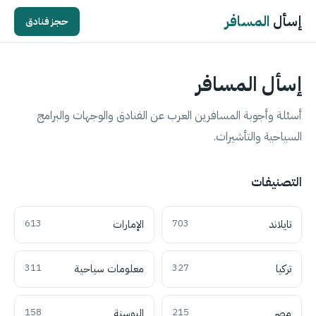
إسأل
المسافر
حجز فنادق
إسأل المسافر
أسئلة وأجوبة المسافرين العرب عن الفنادق والوجهات والبرامج
السياحية والتأشيرات.
التصنيفات
تايلاند
703
الإمارات
613
تركيا
327
معلومات سياحية
311
مصر
215
البوسنة
158