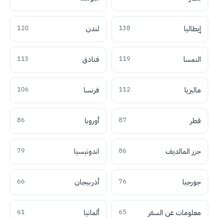
إيطاليا
138
لندن
120
النمسا
119
فنادق
113
ماليزيا
112
فرنسا
106
قطر
87
أوروبا
86
جزر المالديف
86
اندونيسيا
79
جورجيا
76
أذربيجان
66
معلومات عن السفر
65
ألمانيا
61