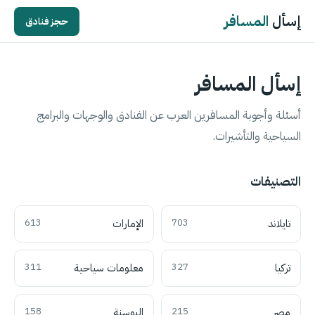
إسأل
المسافر
حجز فنادق
إسأل المسافر
أسئلة وأجوبة المسافرين العرب عن الفنادق والوجهات والبرامج
السياحية والتأشيرات.
التصنيفات
تايلاند
703
الإمارات
613
تركيا
327
معلومات سياحية
311
مصر
215
البوسنة
158