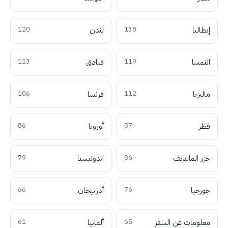
إيطاليا
138
لندن
120
النمسا
119
فنادق
113
ماليزيا
112
فرنسا
106
قطر
87
أوروبا
86
جزر المالديف
86
اندونيسيا
79
جورجيا
76
أذربيجان
66
معلومات عن السفر
65
ألمانيا
61