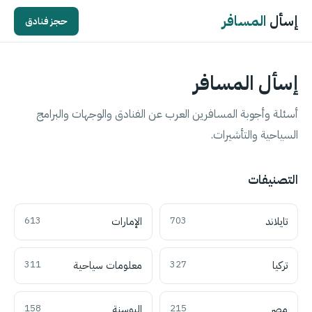
إسأل
المسافر
حجز فنادق
إسأل المسافر
أسئلة وأجوبة المسافرين العرب عن الفنادق والوجهات والبرامج
السياحية والتأشيرات.
التصنيفات
تايلاند
703
الإمارات
613
تركيا
327
معلومات سياحية
311
مصر
215
البوسنة
158