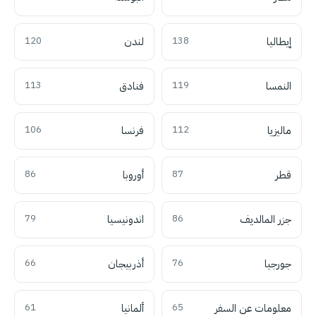
إيطاليا
138
لندن
120
النمسا
119
فنادق
113
ماليزيا
112
فرنسا
106
قطر
87
أوروبا
86
جزر المالديف
86
اندونيسيا
79
جورجيا
76
أذربيجان
66
معلومات عن السفر
65
ألمانيا
61