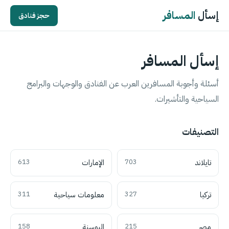
إسأل
المسافر
حجز فنادق
إسأل المسافر
أسئلة وأجوبة المسافرين العرب عن الفنادق والوجهات والبرامج
السياحية والتأشيرات.
التصنيفات
تايلاند
703
الإمارات
613
تركيا
327
معلومات سياحية
311
مصر
215
البوسنة
158