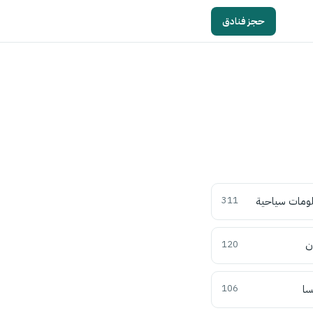
حجز فنادق
ومات سياحية
311
ن
120
سا
106