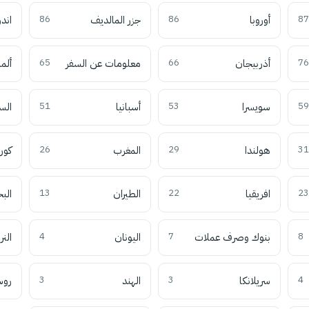
87
أوروبا
86
جزر المالديف
86
اند
76
أذربيجان
66
معلومات عن السفر
65
ألما
59
سويسرا
53
أسبانيا
51
الس
31
هولندا
29
المغرب
26
كوري
23
افريقيا
22
الطيران
13
الب
8
بنوك وصرف عملات
7
اليونان
4
النر
4
سريلانكا
3
الهند
3
روس