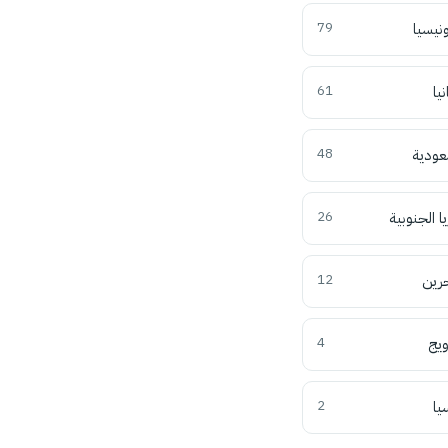
ونيسيا
79
نيا
61
عودية
48
ا الجنوبية
26
حرين
12
ويج
4
يا
2