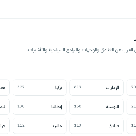
العرب عن الفنادق والوجهات والبرامج السياحية والتأشيرات.
70
الإمارات
613
تركيا
327
معل
21
البوسنة
158
إيطاليا
138
لند
11
فنادق
113
ماليزيا
112
فرن