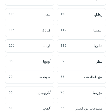
إيطاليا
138
لندن
120
النمسا
119
فنادق
113
ماليزيا
112
فرنسا
106
قطر
87
أوروبا
86
جزر المالديف
86
اندونيسيا
79
جورجيا
76
أذربيجان
66
معلومات عن السفر
65
ألمانيا
61