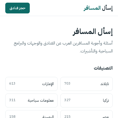
إسأل
المسافر
حجز فنادق
إسأل المسافر
أسئلة وأجوبة المسافرين العرب عن الفنادق والوجهات والبرامج
السياحية والتأشيرات.
التصنيفات
تايلاند
703
الإمارات
613
تركيا
327
معلومات سياحية
311
مصر
215
البوسنة
158