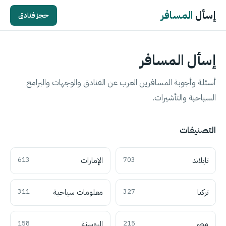
إسأل
المسافر
حجز فنادق
إسأل المسافر
أسئلة وأجوبة المسافرين العرب عن الفنادق والوجهات والبرامج
السياحية والتأشيرات.
التصنيفات
تايلاند
703
الإمارات
613
تركيا
327
معلومات سياحية
311
مصر
215
البوسنة
158