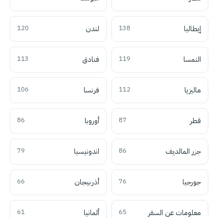
إيطاليا
138
لندن
120
النمسا
119
فنادق
113
ماليزيا
112
فرنسا
106
قطر
87
أوروبا
86
جزر المالديف
86
اندونيسيا
79
جورجيا
76
أذربيجان
66
معلومات عن السفر
65
ألمانيا
61