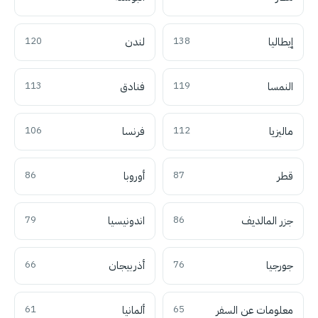
إيطاليا
138
لندن
120
النمسا
119
فنادق
113
ماليزيا
112
فرنسا
106
قطر
87
أوروبا
86
جزر المالديف
86
اندونيسيا
79
جورجيا
76
أذربيجان
66
معلومات عن السفر
65
ألمانيا
61