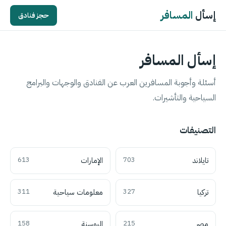
إسأل
المسافر
حجز فنادق
إسأل المسافر
أسئلة وأجوبة المسافرين العرب عن الفنادق والوجهات والبرامج
السياحية والتأشيرات.
التصنيفات
تايلاند
703
الإمارات
613
تركيا
327
معلومات سياحية
311
مصر
215
البوسنة
158