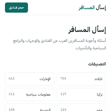
إسأل
المسافر
حجز فنادق
إسأل المسافر
أسئلة وأجوبة المسافرين العرب عن الفنادق والوجهات والبرامج
السياحية والتأشيرات.
التصنيفات
تايلاند
703
الإمارات
613
تركيا
327
معلومات سياحية
311
مصر
215
البوسنة
158