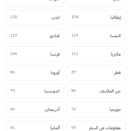
إيطاليا
138
لندن
120
النمسا
119
فنادق
113
ماليزيا
112
فرنسا
106
قطر
87
أوروبا
86
جزر المالديف
86
اندونيسيا
79
جورجيا
76
أذربيجان
66
معلومات عن السفر
65
ألمانيا
61